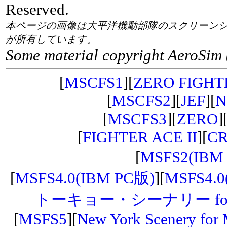
Reserved.
本ページの画像は大平洋機動部隊のスクリーン
が所有しています。
Some material copyright AeroSim 
[
MSCFS1
][
ZERO FIGHT
[
MSCFS2
][
JEF
][
N
[
MSCFS3
][
ZERO
]
[
FIGHTER ACE II
][
CR
[
MSFS2(IBM
[
MSFS4.0(IBM PC版)
][
MSFS4.0
トーキョー・シーナリー for M
[
MSFS5
][
New York Scenery for