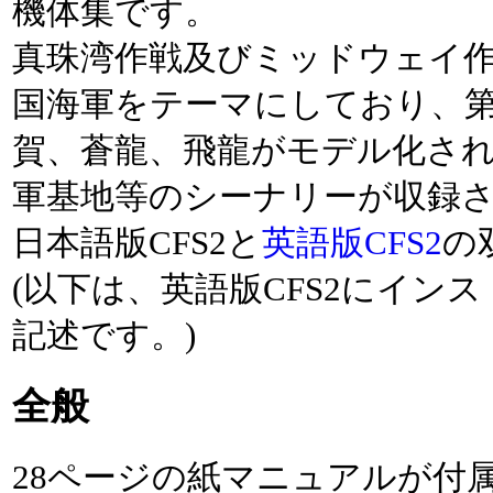
機体集です。
真珠湾作戦及びミッドウェイ
国海軍をテーマにしており、
賀、蒼龍、飛龍がモデル化さ
軍基地等のシーナリーが収録
日本語版CFS2と
英語版CFS2
の
(以下は、英語版CFS2にイン
記述です。)
全般
28ページの紙マニュアルが付