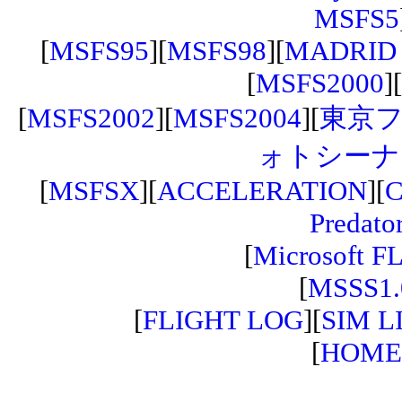
MSFS5
[
MSFS95
][
MSFS98
][
MADRID 
[
MSFS2000
][
[
MSFS2002
][
MSFS2004
][
東京
ォトシーナ
[
MSFSX
][
ACCELERATION
][
C
Predato
[
Microsoft F
[
MSSS1.
[
FLIGHT LOG
][
SIM L
[
HOME